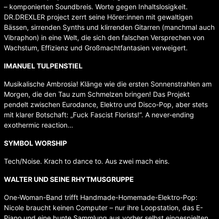
– komponierten Soundbreis. Worte gegen Inhaltslosigkeit.
DR.DREXLER project zerrt seine Hörer:innen mit gewaltigen
Bässen, sirrenden Synths und klirrenden Gitarren (manchmal auch
Vibraphon) in eine Welt, die sich den falschen Versprechen von
Wachstum, Effizienz und Großmachtfantasien verweigert.
IMANUEL TULPENSTIEL
Musikalische Ambrosia! Klänge wie die ersten Sonnenstrahlen am
Morgen, die den Tau zum Schmelzen bringen! Das Projekt
pendelt zwischen Eurodance, Elektro und Disco-Pop, aber stets
mit klarer Botschaft: „Fuck Fascist Florists!“. A never-ending
exothermic reaction…
SYMBOL WORSHIP
Tech/Noise. Krach to dance to. Aus zwei mach eins.
WALTER UND SEINE RHYTMUSGRUPPE
One-Woman-Band trifft Handmade-Homemade-Elektro-Pop:
Nicole braucht keinen Computer – nur ihre Loopstation, das E-
Piano und eine bunte Sammlung aus vorher selbst eingespielten