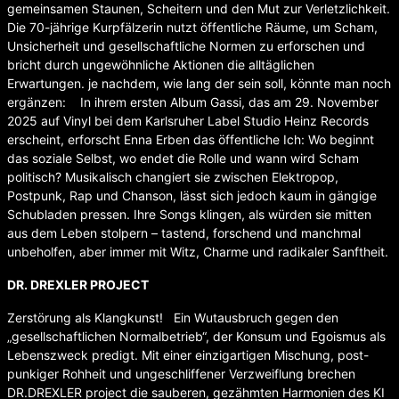
gemeinsamen Staunen, Scheitern und den Mut zur Verletzlichkeit.
Die 70-jährige Kurpfälzerin nutzt öffentliche Räume, um Scham,
Unsicherheit und gesellschaftliche Normen zu erforschen und
bricht durch ungewöhnliche Aktionen die alltäglichen
Erwartungen. je nachdem, wie lang der sein soll, könnte man noch
ergänzen: In ihrem ersten Album Gassi, das am 29. November
2025 auf Vinyl bei dem Karlsruher Label Studio Heinz Records
erscheint, erforscht Enna Erben das öffentliche Ich: Wo beginnt
das soziale Selbst, wo endet die Rolle und wann wird Scham
politisch? Musikalisch changiert sie zwischen Elektropop,
Postpunk, Rap und Chanson, lässt sich jedoch kaum in gängige
Schubladen pressen. Ihre Songs klingen, als würden sie mitten
aus dem Leben stolpern – tastend, forschend und manchmal
unbeholfen, aber immer mit Witz, Charme und radikaler Sanftheit.
DR. DREXLER PROJECT
Zerstörung als Klangkunst! Ein Wutausbruch gegen den
„gesellschaftlichen Normalbetrieb“, der Konsum und Egoismus als
Lebenszweck predigt. Mit einer einzigartigen Mischung, post-
punkiger Rohheit und ungeschliffener Verzweiflung brechen
DR.DREXLER project die sauberen, gezähmten Harmonien des KI