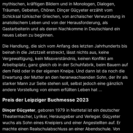
mythischen, kräftigen Bildern und in Monologen, Dialogen,
Träumen, Gebeten, Chören. Dinçer Güçyeter erzählt vom
Schicksal türkischer Griechen, von archaischer Verwurzelung in
anatolischem Leben und von der Herausforderung, als
Gastarbeiterin und als deren Nachkomme in Deutschland ein
neues Leben zu beginnen.
Die Handlung, die sich vom Anfang des letzten Jahrhunderts bis
beinah in die Jetztzeit erstreckt, lässt nichts aus, keine
Vergewaltigung, kein Missverständnis, keinen Konflikt am
Arbeitsplatz, ganz gleich ob in der Schuhfabrik, beim Bauern auf
dem Feld oder in der eigenen Kneipe. Und dann ist da noch die
Erwartung der Mutter an den heranwachsenden Sohn, der ihr als
starker Mann zur Seite stehen soll, selbst jedoch eine gänzlich
andere Vorstellung von einem erfüllten Leben hat ...
Preis der Leipziger Buchmesse 2023
Dinçer Güçyeter
, geboren 1979 in Nettetal ist ein deutscher
Theatermacher, Lyriker, Herausgeber und Verleger. Güçyeter
wuchs als Sohn eines Kneipiers und einer Angestellten auf. Er
machte einen Realschulabschluss an einer Abendschule. Von