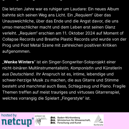
Die letzten Jahre war es ruhiger um Laudare: Ein neues Album
bahnte sich seinen Weg ans Licht. Ein „Requiem“ über das
Unausweichliche, über das Ende und die Angst davor, die uns
umso menschlicher macht und dem Leben erst seinen Glanz
verleiht. „Requiem“ erschien am 11. Oktober 2024 auf Moment of
Collapse Records und Breathe Plastic Records und wurde von der
Prog und Post Metal Szene mit zahlreichen positiven Kritiken
aufgenommen.
„
Wenke Winters
“ ist ein Singer-Songwriter-Soloprojekt einer
nicht-binären Multiinstrumentalist
In, Komponist
In und Künstler
In
aus Deutschland. Ihr
Anspruch ist es, intime, lebendige und
schwer-herzige Musik zu machen, die aus Gitarre und Stimme
besteht und manchmal auch Bass, Schlagzeug und Piano. Fragile
Themen treffen auf meist trauriges und virtuoses Gitarrenspiel,
welches vorrangig die Spielart „Fingerstyle“ ist.