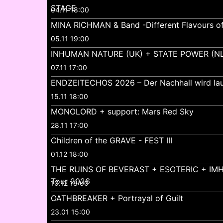
STAGE
04.11 18:00
MINA RICHMAN & Band -Different Flavours o
05.11 19:00
INHUMAN NATURE (UK) + STATE POWER (NL
07.11 17:00
ENDZEITECHOS 2026 – Der Nachhall wird lau
15.11 18:00
MONOLORD + support: Mars Red Sky
28.11 17:00
Children of the GRAVE - FEST III
01.12 18:00
THE RUINS OF BEVERAST + ESOTERIC + IMH
Tour 2026
10.12 18:00
OATHBREAKER + Portrayal of Guilt
23.01 15:00